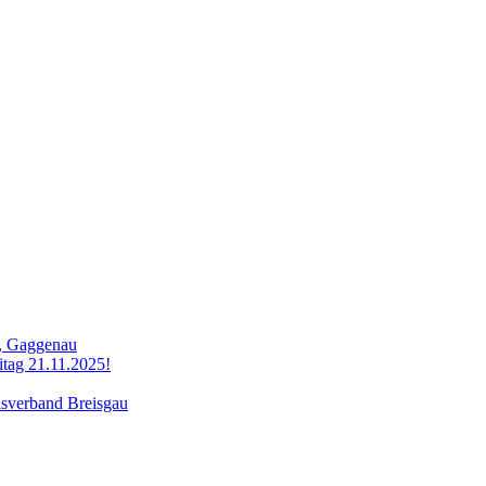
r, Gaggenau
itag 21.11.2025!
isverband Breisgau